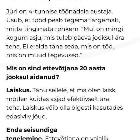
Jüri on 4-tunnise töönädala austaja.
Usub, et tööd peab tegema targemalt,
mitte tingimata rohkem. “Mul on mingi
kogum asju, mis tuleb päeva jooksul ära
teha. Ei eralda täna seda, mis on töö,
mis on muud tegevused.”
Mis on sind ettevõtjana 20 aasta
jooksul aidanud?
Laiskus.
Tänu sellele, et ma olen laisk,
mõtlen kuidas asjad efektiivselt ära
teha. Laiskus võib olla õigesti kasutades
edasiviiv jõud.
Enda seisundiga
tegelemine.
Ettevõtjana on vajalik