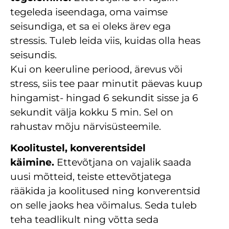
tegeleda iseendaga, oma vaimse
seisundiga, et sa ei oleks ärev ega
stressis. Tuleb leida viis, kuidas olla heas
seisundis.
Kui on keeruline periood, ärevus või
stress, siis tee paar minutit päevas kuup
hingamist- hingad 6 sekundit sisse ja 6
sekundit välja kokku 5 min. Sel on
rahustav mõju närvisüsteemile.
Koolitustel, konverentsidel
käimine.
Ettevõtjana on vajalik saada
uusi mõtteid, teiste ettevõtjatega
rääkida ja koolitused ning konverentsid
on selle jaoks hea võimalus. Seda tuleb
teha teadlikult ning võtta seda