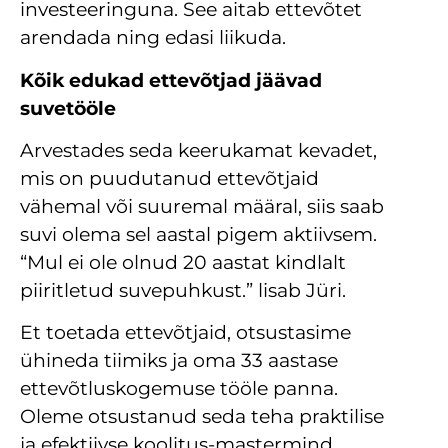
investeeringuna. See aitab ettevõtet
arendada ning edasi liikuda.
Kõik edukad ettevõtjad jäävad
suvetööle
Arvestades seda keerukamat kevadet,
mis on puudutanud ettevõtjaid
vähemal või suuremal määral, siis saab
suvi olema sel aastal pigem aktiivsem.
“Mul ei ole olnud 20 aastat kindlalt
piiritletud suvepuhkust.” lisab Jüri.
Et toetada ettevõtjaid, otsustasime
ühineda tiimiks ja oma 33 aastase
ettevõtluskogemuse tööle panna.
Oleme otsustanud seda teha praktilise
ja efektiivse koolitus-mastermind