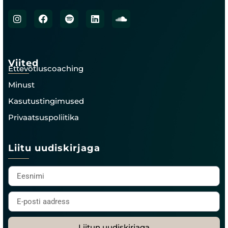
Viited
Ettevõtluscoaching
Minust
Kasutustingimused
Privaatsuspoliitika
Liitu uudiskirjaga
Liitun uudiskirjaga