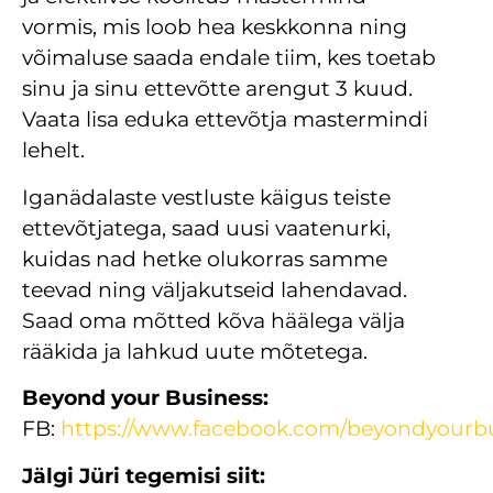
vormis, mis loob hea keskkonna ning
võimaluse saada endale tiim, kes toetab
sinu ja sinu ettevõtte arengut 3 kuud.
Vaata lisa eduka ettevõtja mastermindi
lehelt.
Iganädalaste vestluste käigus teiste
ettevõtjatega, saad uusi vaatenurki,
kuidas nad hetke olukorras samme
teevad ning väljakutseid lahendavad.
Saad oma mõtted kõva häälega välja
rääkida ja lahkud uute mõtetega.
Beyond your Business:
FB:
https://www.facebook.com/beyondyourbu
Jälgi Jüri tegemisi siit: