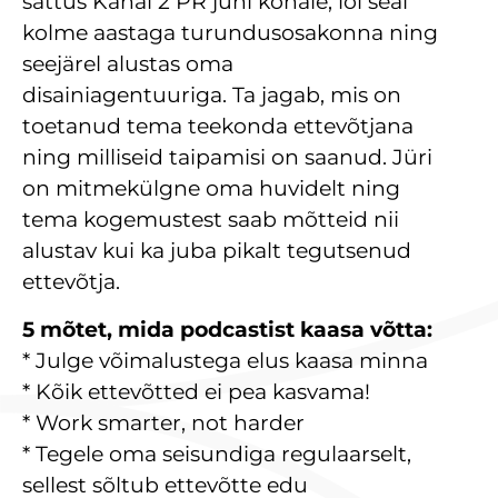
sattus Kanal 2 PR juhi kohale, lõi seal
kolme aastaga turundusosakonna ning
seejärel alustas oma
disainiagentuuriga. Ta jagab, mis on
toetanud tema teekonda ettevõtjana
ning milliseid taipamisi on saanud. Jüri
on mitmekülgne oma huvidelt ning
tema kogemustest saab mõtteid nii
alustav kui ka juba pikalt tegutsenud
ettevõtja.
5 mõtet, mida podcastist kaasa võtta:
* Julge võimalustega elus kaasa minna
* Kõik ettevõtted ei pea kasvama!
* Work smarter, not harder
* Tegele oma seisundiga regulaarselt,
sellest sõltub ettevõtte edu