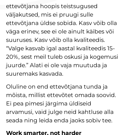
ettevõtjana hoopis teistsugused
väljakutsed, mis ei pruugi sulle
ettevõtjana üldse sobida. Kasv võib olla
väga erinev, see ei ole ainult käibes või
suuruses. Kasv võib olla kvaliteedis.
“Valge kasvab igal aastal kvaliteedis 15-
20%, sest meil tuleb oskusi ja kogemusi
juurde.” Alati ei ole vaja muutuda ja
suuremaks kasvada.
Oluline on end ettevõtjana tunda ja
mõista, millist ettevõtet omada soovid.
Ei pea pimesi järgima üldiseid
arvamusi, vaid julge neid kahtluse alla
seada ning leida enda jaoks sobiv tee.
Work smarter, not harder