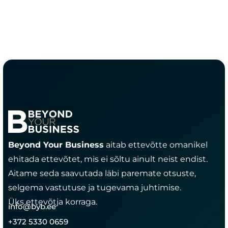
Beyond Your Business
aitab ettevõtte omanikel
ehitada ettevõtet, mis ei sõltu ainult neist endist.
Aitame seda saavutada läbi paremate otsuste,
selgema vastutuse ja tugevama juhtimise.
Üks ettevõtja korraga.
info@byb.ee
+372 5330 0659