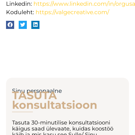
Linkedin:
https://www.linkedin.com/in/orgusa
Koduleht:
https://valgecreative.com/
Sinu personaalne
TASUTA
konsultatsioon
Tasuta 30-minutilise konsultatsiooni
käigus saad ülevaate, kuidas koostöö
käib ja mis kasu see Sulle/ Sinu